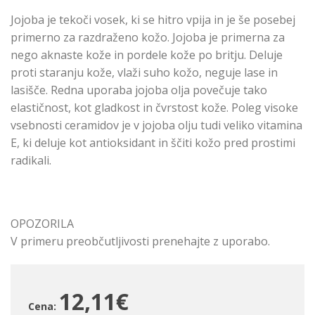
Jojoba je tekoči vosek, ki se hitro vpija in je še posebej
primerno za razdraženo kožo. Jojoba je primerna za
nego aknaste kože in pordele kože po britju. Deluje
proti staranju kože, vlaži suho kožo, neguje lase in
lasišče. Redna uporaba jojoba olja povečuje tako
elastičnost, kot gladkost in čvrstost kože. Poleg visoke
vsebnosti ceramidov je v jojoba olju tudi veliko vitamina
E, ki deluje kot antioksidant in ščiti kožo pred prostimi
radikali.
OPOZORILA
V primeru preobčutljivosti prenehajte z uporabo.
12,11€
Cena: