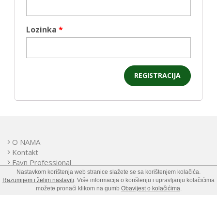
Lozinka
*
O NAMA
Kontakt
Favn Professional
PRODAJNA MJESTA
Nastavkom korištenja web stranice slažete se sa korištenjem kolačića.
Razumijem i želim nastaviti
. Više informacija o korištenju i upravljanju kolačićima
OPĆI UVJETI
možete pronaći klikom na gumb
Obavijest o kolačićima
.
©2020 - 2026 FAVN. Sva prava pridržana.!