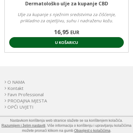
Dermatološko ulje za kupanje CBD
Ulje za kupanje s nježnim sredstvima za čišćenje,
prikladno za osjetljivu, suhu i nadraženu kožu.
16,95
EUR
U KOŠARICU
O NAMA
Kontakt
Favn Professional
PRODAJNA MJESTA
OPĆI UVJETI
©2020 - 2026 FAVN. Sva prava pridržana.!
Nastavkom korištenja web stranice slažete se sa korištenjem kolačića.
Razumijem i želim nastaviti
. Više informacija o korištenju i upravljanju kolačićima
Web Development
možete pronaći klikom na gumb
Obavijest o kolačićima
.