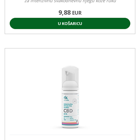
za intenzivnu svakodnevnu njegu kože ruku
9,88
EUR
U KOŠARICU