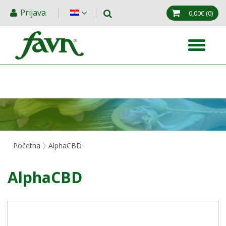
Prijava
0,00€
(0)
Početna
AlphaCBD
AlphaCBD