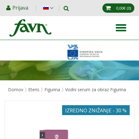
Prijava
0,00€
(0)
Domov
Eteris
Figurina
Vodni serum za obraz Figurina
IZREDNO ZNIŽANJE - 30 %