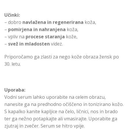
Učinki:
– dobro
navlažena in regenerirana
koža,
–
pomirjena in nahranjena
koža,
– vpliv na
procese staranja
kože,
–
svež in mladosten
videz.
Priporočamo ga zlasti za nego kože obraza žensk po
30. letu.
Uporaba:
Vodni serum lahko uporabite na celem obrazu,
nanesite ga na predhodno očiščeno in tonizirano kožo.
S kapalko kanite kapljice na čelo, ličnici, nos in brado
ter ga nežno potapkajte ali vmasirajte. Uporabite ga
zjutraj in zvečer. Serum se hitro vpije.