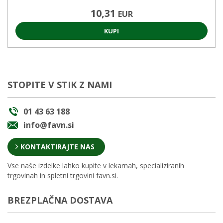
10,31
EUR
KUPI
STOPITE V STIK Z NAMI
01 43 63 188
info@favn.si
KONTAKTIRAJTE NAS
Vse naše izdelke lahko kupite v lekarnah, specializiranih
trgovinah in spletni trgovini favn.si.
BREZPLAČNA DOSTAVA