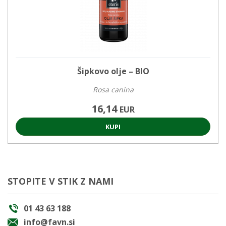
Šipkovo olje – BIO
Rosa canina
16,14
EUR
KUPI
STOPITE V STIK Z NAMI
01 43 63 188
info@favn.si