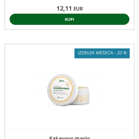
12,11
EUR
KUPI
IZDELEK MESECA - 20 %
Kakavovo maslo