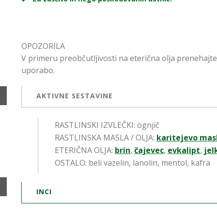
OPOZORILA
V primeru preobčutljivosti na eterična olja prenehajte
uporabo.
AKTIVNE SESTAVINE
RASTLINSKI IZVLEČKI: ognjič
RASTLINSKA MASLA / OLJA:
karitejevo
mas
ETERIČNA OLJA:
brin
,
čajevec
,
evkalipt
,
jel
OSTALO: beli vazelin, lanolin, mentol, kafra
INCI