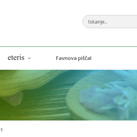
AlphaCBD
Eteris
Favnova piščal
CE