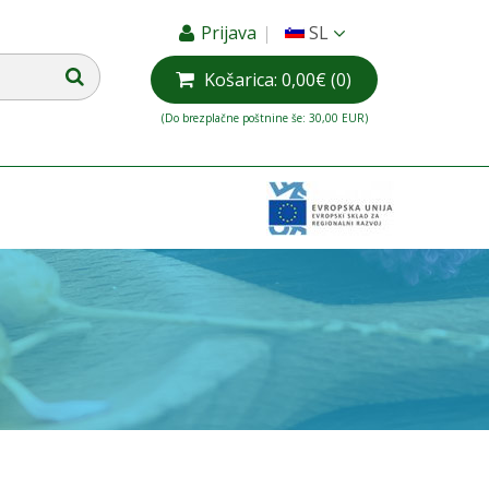
Prijava
SL
Košarica:
0,00€
(0)
(Do brezplačne poštnine še: 30,00 EUR)