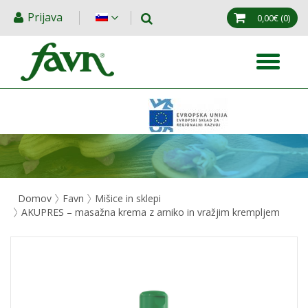
Prijava
0,00€
(0)
Domov
Favn
Mišice in sklepi
AKUPRES – masažna krema z arniko in vražjim krempljem