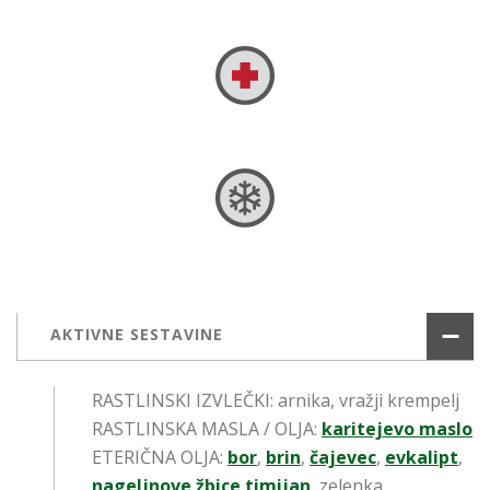
AKTIVNE SESTAVINE
RASTLINSKI IZVLEČKI: arnika, vražji krempelj
RASTLINSKA MASLA / OLJA:
karitejevo
maslo
ETERIČNA OLJA:
bor
,
brin
,
čajevec
,
evkalipt
,
nageljnove žbice
,
timijan
, zelenka