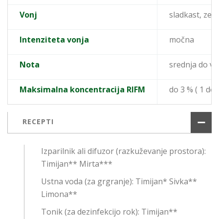
Vonj
sladkast, zeli
Intenziteta vonja
močna
Nota
srednja do vi
Maksimalna koncentracija RIFM
do 3 % ( 1 do 
RECEPTI
Izparilnik ali difuzor (razkuževanje prostora):
Timijan** Mirta***
Ustna voda (za grgranje): Timijan* Sivka**
Limona**
Tonik (za dezinfekcijo rok): Timijan**