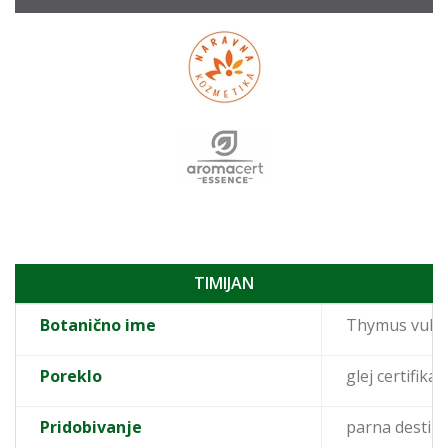
TIMIJAN
Botanično ime
Thymus vulga
Poreklo
glej certifika
Pridobivanje
parna destilac