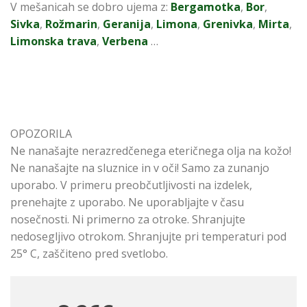
V mešanicah se dobro ujema z:
Bergamotka
,
Bor
,
Sivka
,
Rožmarin
,
Geranija
,
Limona
,
Grenivka
,
Mirta
,
Limonska trava
,
Verbena
…
OPOZORILA
Ne nanašajte nerazredčenega eteričnega olja na kožo!
Ne nanašajte na sluznice in v oči! Samo za zunanjo
uporabo. V primeru preobčutljivosti na izdelek,
prenehajte z uporabo. Ne uporabljajte v času
nosečnosti. Ni primerno za otroke. Shranjujte
nedosegljivo otrokom. Shranjujte pri temperaturi pod
25° C, zaščiteno pred svetlobo.