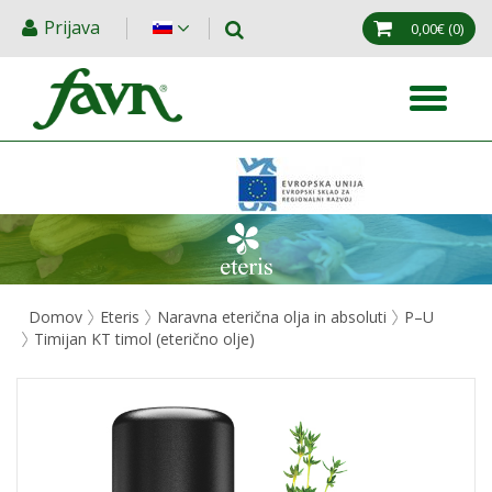
Prijava
0,00€
(0)
Domov
Eteris
Naravna eterična olja in absoluti
P–U
Timijan KT timol (eterično olje)