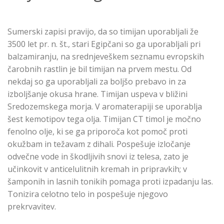
Sumerski zapisi pravijo, da so timijan uporabljali že
3500 let pr. n. št., stari Egipčani so ga uporabljali pri
balzamiranju, na srednjeveškem seznamu evropskih
čarobnih rastlin je bil timijan na prvem mestu. Od
nekdaj so ga uporabljali za boljšo prebavo in za
izboljšanje okusa hrane. Timijan uspeva v bližini
Sredozemskega morja. V aromaterapiji se uporablja
šest kemotipov tega olja. Timijan CT timol je močno
fenolno olje, ki se ga priporoča kot pomoč proti
okužbam in težavam z dihali. Pospešuje izločanje
odvečne vode in škodljivih snovi iz telesa, zato je
učinkovit v anticelulitnih kremah in pripravkih; v
šamponih in lasnih tonikih pomaga proti izpadanju las.
Tonizira celotno telo in pospešuje njegovo
prekrvavitev.