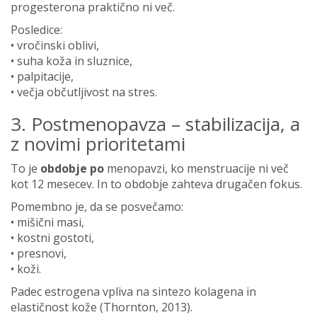
progesterona praktično ni več.
Posledice:
• vročinski oblivi,
• suha koža in sluznice,
• palpitacije,
• večja občutljivost na stres.
3. Postmenopavza – stabilizacija, a
z novimi prioritetami
To je
obdobje po
menopavzi, ko menstruacije ni več
kot 12 mesecev. In to obdobje zahteva drugačen fokus.
Pomembno je, da se posvečamo:
• mišični masi,
• kostni gostoti,
• presnovi,
• koži.
Padec estrogena vpliva na sintezo kolagena in
elastičnost kože (Thornton, 2013).