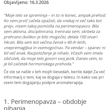
Objavljeno: 16.3.2026
“Moje telo se spreminja – in to ni konec, ampak prehod.
Ko sem prvič začela opažati, da «nekaj ni več tako kot
prej«, nisem takoj pomislila na perimenopavzo. Bila
sem aktivna, disciplinirana, trenirala sem, skrbela za
prehrano (kolikor je bilo mogoče), delala 100 stvari
hkrati. Bila sem kot večina žensk v 40-ih letih,
»nepremagljiva in vsemogočna«. Pa vendar – spanec ni
bil več enak. Razpoloženje je nihalo. Včasih sem imela
občutek, da moje telo govori svoj jezik. Danes vem, to
je bil začetek hormonskega prehoda.”
Če ste se našle v teh mojih besedah, berite dalje! Za več
informacij o tem, kaj se dogaja v telesu. In kako vas pri
vsem tem dogajanju podpre aromaterapija.
1. Perimenopavza – obdobje
nihanja