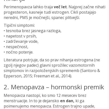
Perimenopavza lahko traja
več let
. Najprej začne nihati
progesteron, kasneje tudi estrogen. Cikli postajajo
neredni, PMS je močnejši, spanec plitvejši.
Tipični simptomi:
• tesnoba brez jasnega razloga,
• napetost v prsih,
• zadrževanje vode,
• nespečnost,
• nočno potenje.
Literatura potrjuje, da so prav nihanja estrogena (ne
zgolj njegov padec) glavni sprožilec vazomotornih
simptomov in razpoloženjskih sprememb (Santoro &
Epperson, 2015; Freeman et al., 2014).
2. Menopavza – hormonski premik
Menopavza nastopi, ko smo 12 mesecev brez
menstruacije. In to je dejansko
en dan,
ki ga
poimenujemo menopavza. Estrogen trajno upade,