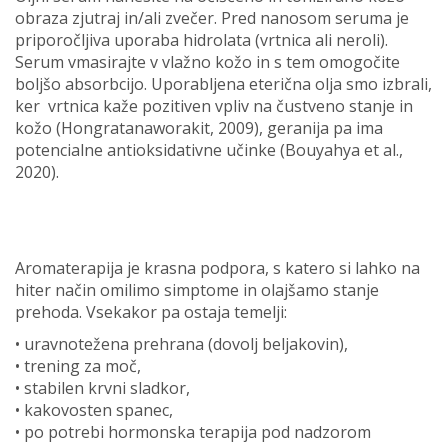
obraza zjutraj in/ali zvečer. Pred nanosom seruma je
priporočljiva uporaba hidrolata (vrtnica ali neroli).
Serum vmasirajte v vlažno kožo in s tem omogočite
boljšo absorbcijo. Uporabljena eterična olja smo izbrali,
ker vrtnica kaže pozitiven vpliv na čustveno stanje in
kožo (Hongratanaworakit, 2009), geranija pa ima
potencialne antioksidativne učinke (Bouyahya et al.,
2020).
Aromaterapija je krasna podpora, s katero si lahko na
hiter način omilimo simptome in olajšamo stanje
prehoda. Vsekakor pa ostaja temelji:
• uravnotežena prehrana (dovolj beljakovin),
• trening za moč,
• stabilen krvni sladkor,
• kakovosten spanec,
• po potrebi hormonska terapija pod nadzorom