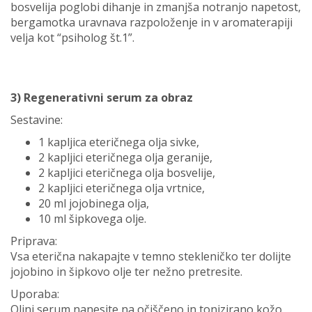
bosvelija poglobi dihanje in zmanjša notranjo napetost,
bergamotka uravnava razpoloženje in v aromaterapiji
velja kot “psiholog št.1”.
3) Regenerativni serum za obraz
Sestavine:
1 kapljica eteričnega olja sivke,
2 kapljici eteričnega olja geranije,
2 kapljici eteričnega olja bosvelije,
2 kapljici eteričnega olja vrtnice,
20 ml jojobinega olja,
10 ml šipkovega olje.
Priprava:
Vsa eterična nakapajte v temno stekleničko ter dolijte
jojobino in šipkovo olje ter nežno pretresite.
Uporaba:
Oljni serum nanesite na očiščeno in tonizirano kožo