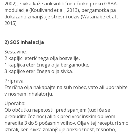
2002), sivka kaže anksiolitične učinke preko GABA-
modulacije (Koulivand et al., 2013), bergamotka pa
dokazano zmanjšuje stresni odziv (Watanabe et al.,
2015).
2) SOS inhalacija
Sestavine:
2 kapljici eteričnega olja bosvelije,
1 kapljica eteričnega olja bergamotke,
3 kapljice eteričnega olja sivka.
Priprava:
Eterična olja nakapajte na suh robec, vato ali uporabite
v nosnem inhalatorju.
Uporaba:
Ob občutku napetosti, pred spanjem (tudi če se
prebudite čez noč) ali tik pred vročinskim oblivom
naredite 3 do 5 počasnih vdihov. Olja v tej recepturi smo
izbrali, ker sivka zmanjšuje anksioznost, tesnobo,