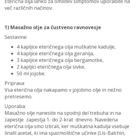
Eterična olja lahko za omilitev simptomov uporabite na
več različnih načinov.
1) Masažno olje za čustveno ravnovesje
Sestavine:
4 kapljice eteričnega olja muškatne kadulje,
4 kapljice eteričnega olja geranija,
3 kapljice eteričnega olja bergamotke,
2 kapljici eteričnega olja sivke,
50 ml jojobe.
Priprava:
Vsa eterična olja nakapamo v jojobino olje in nežno
pretresemo.
Uporaba:
Masažno olje nanesite na spodnji del trebuha in na
zapestje zapestja 1- do 2-krat dnevno. Navedena
eterična olja smo izbrali, ker muškatna kadulja vsebuje
linalil acetat, ki ima spazmolitične učinke (Lis-Balchin,