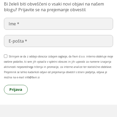
Bi želeli biti obveščeni o vsaki novi objavi na našem
blogu? Prijavite se na prejemanje obvestil.
Strinjam se da z oddajo obrazca izdajam soglasje, da Favn d.o.o. interno obdeluje moje
osebne podatke, ki sem jih vpisal/a v spletni obrazec in jih uporabi za namene izvajanja
aktivnosti neposrednega trženja in promocije, za interne analize ter statistične obdelave.
Prejemnik se lahko kadarkoli odjavi od prejemanja obvestil s strani podjetja, odjava je
možna na e-mail info@favn.si