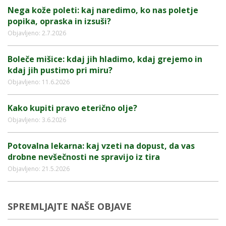
Nega kože poleti: kaj naredimo, ko nas poletje
popika, opraska in izsuši?
Objavljeno: 2.7.2026
Boleče mišice: kdaj jih hladimo, kdaj grejemo in
kdaj jih pustimo pri miru?
Objavljeno: 11.6.2026
Kako kupiti pravo eterično olje?
Objavljeno: 3.6.2026
Potovalna lekarna: kaj vzeti na dopust, da vas
drobne nevšečnosti ne spravijo iz tira
Objavljeno: 21.5.2026
SPREMLJAJTE NAŠE OBJAVE