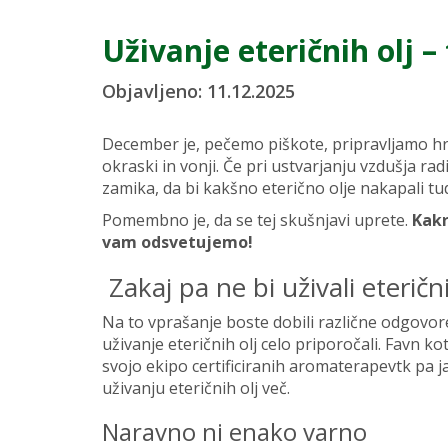
Uživanje eteričnih olj 
Objavljeno: 11.12.2025
December je, pečemo piškote, pripravljamo hr
okraski in vonji. Če pri ustvarjanju vzdušja ra
zamika, da bi kakšno eterično olje nakapali tudi 
Pomembno je, da se tej skušnjavi uprete.
Kakr
vam odsvetujemo!
Zakaj pa ne bi uživali eterični
Na to vprašanje boste dobili različne odgovo
uživanje eteričnih olj celo priporočali. Favn ko
svojo ekipo certificiranih aromaterapevtk pa j
uživanju eteričnih olj več.
Naravno ni enako varno