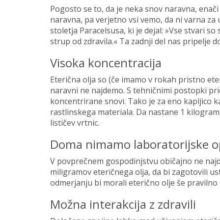
Pogosto se to, da je neka snov naravna, enači s
naravna, pa verjetno vsi vemo, da ni varna za u
stoletja Paracelsusa, ki je dejal: »Vse stvari so
strup od zdravila.« Ta zadnji del nas pripelje
Visoka koncentracija
Eterična olja so (če imamo v rokah pristno eteri
naravni ne najdemo. S tehničnimi postopki prid
koncentrirane snovi. Tako je za eno kapljico 
rastlinskega materiala. Da nastane 1 kilogram 
lističev vrtnic.
Doma nimamo laboratorijske 
V povprečnem gospodinjstvu običajno ne najde
miligramov eteričnega olja, da bi zagotovili us
odmerjanju bi morali eterično olje še pravilno 
Možna interakcija z zdravili