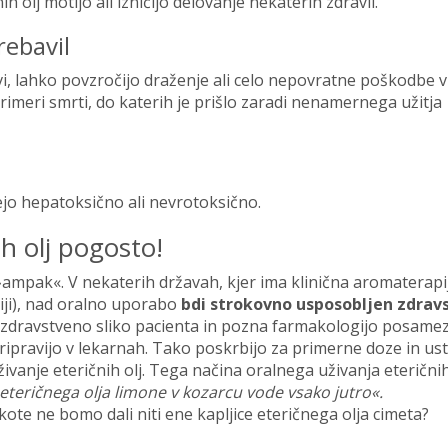
olj motijo ali izničijo delovanje nekaterih zdravil.
rebavil
i, lahko povzročijo draženje ali celo nepovratne poškodbe v
 primeri smrti, do katerih je prišlo zaradi nenamernega užitja
ejo hepatoksično ali nevrotoksično.
nih olj pogosto!
»ampak«. V nekaterih državah, kjer ima klinična aromaterapi
ciji), nad oralno uporabo
bdi strokovno usposobljen zdrav
 zdravstveno sliko pacienta in pozna farmakologijo posamezn
 pripravijo v lekarnah. Tako poskrbijo za primerne doze in us
živanje eteričnih olj. Tega načina oralnega uživanja eteričnih
eteričnega olja limone v kozarcu vode vsako jutro«.
kote ne bomo dali niti ene kapljice eteričnega olja cimeta?