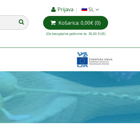
Prijava
SL
Košarica:
0,00€
(0)
(Do brezplačne poštnine še: 30,00 EUR)