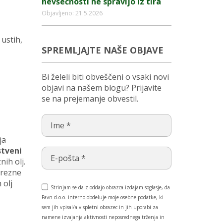
nevšečnosti ne spravijo iz tira
Objavljeno: 21.5.2026
 ustih,
SPREMLJAJTE NAŠE OBJAVE
Bi želeli biti obveščeni o vsaki novi
objavi na našem blogu? Prijavite
se na prejemanje obvestil.
ja
stveni
ih olj.
trezne
 olj
Strinjam se da z oddajo obrazca izdajam soglasje, da
Favn d.o.o. interno obdeluje moje osebne podatke, ki
sem jih vpisal/a v spletni obrazec in jih uporabi za
namene izvajanja aktivnosti neposrednega trženja in