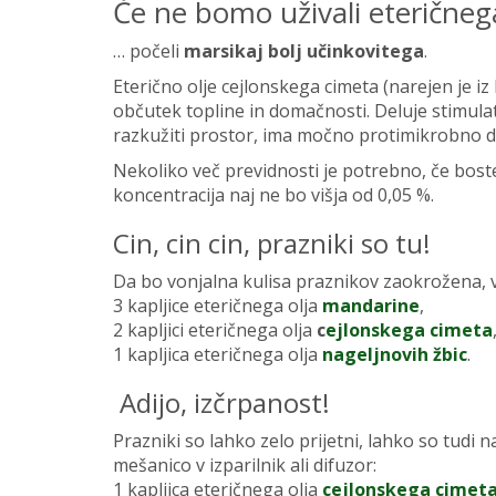
Če ne bomo uživali eteričneg
… počeli
marsikaj bolj učinkovitega
.
Eterično olje cejlonskega cimeta (narejen je iz 
občutek topline in domačnosti. Deluje stimula
razkužiti prostor, ima močno protimikrobno d
Nekoliko več previdnosti je potrebno, če boste
koncentracija naj ne bo višja od 0,05 %.
Cin, cin cin, prazniki so tu!
Da bo vonjalna kulisa praznikov zaokrožena, v 
3 kapljice eteričnega olja
mandarine
,
2 kapljici eteričnega olja
c
ejlonskega cimeta
1 kapljica eteričnega olja
nageljnovih žbic
.
Adijo, izčrpanost!
Prazniki so lahko zelo prijetni, lahko so tudi
mešanico v izparilnik ali difuzor:
1 kapljica eteričnega olja
cejlonskega cimet