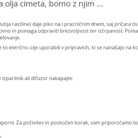
a olja cimeta, bomo z njim …
lubja rastline) daje piko na i prazničnim dnem, saj pričara tis
tivno in pomaga odpraviti brezvoljnost ter izčrpanost. Pom
elovanje.
 to eterično olje uporabili v pripravkih, ki se nanašajo na k
izparilnik ali difuzor nakapajte:
,
 naporni. Za poživitev in poskočen korak, vam priporočamo to
a
,