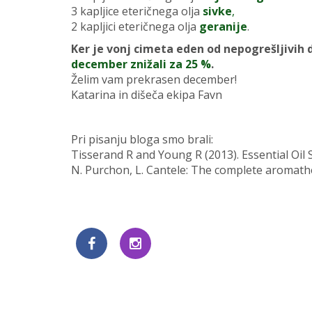
3 kapljice eteričnega olja
sivke
,
2 kapljici eteričnega olja
geranije
.
Ker je vonj cimeta eden od nepogrešljivi
december znižali za 25 %
.
Želim vam prekrasen december!
Katarina in dišeča ekipa Favn
Pri pisanju bloga smo brali:
Tisserand R and Young R (2013). Essential Oil S
N. Purchon, L. Cantele: The complete aromathe