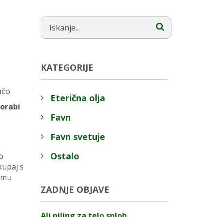
KATEGORIJE
ačo.
Eterična olja
porabi
Favn
Favn svetuje
Ostalo
o
kupaj s
nemu
ZADNJE OBJAVE
Ali piling za telo sploh