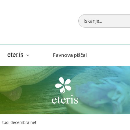
AlphaCBD
Eteris
Favnova piščal
 – tudi decembra ne!