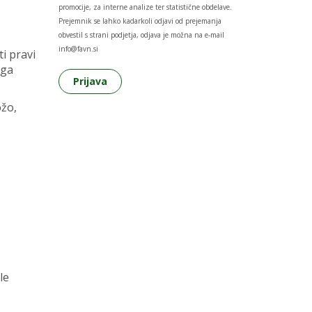
promocije, za interne analize ter statistične obdelave.
Prejemnik se lahko kadarkoli odjavi od prejemanja
obvestil s strani podjetja, odjava je možna na e-mail
info@favn.si
ti pravi
aga
ožo,
le