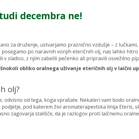
– tudi decembra ne!
ano za druženje, ustvarjamo praznično vzdušje – z lučkami,
di posegamo po naravnih vonjih eteričnih olj, nas lahko hitro
v sladico, z njim zabelili pečenko ali pripravili osvežilno pij
šnokoli obliko oralnega uživanje eteričnih olj v laični u
h olj?
re, odvisno od tega, koga vprašate. Nekateri vam bodo oraln
t podjetje, pod katerem živi aromaterapevtska linija Eteris, s
asno zagovarja stališče, da je razlogov proti laičnemu oral