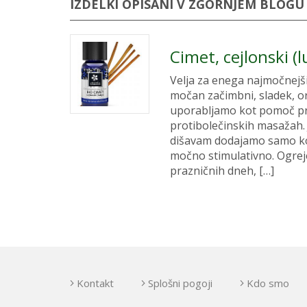
IZDELKI OPISANI V ZGORNJEM BLOGU
Cimet, cejlonski (l
Velja za enega najmočnejših
močan začimbni, sladek, or
uporabljamo kot pomoč pri
protibolečinskih masažah. 
dišavam dodajamo samo kot
močno stimulativno. Ogreje
prazničnih dneh, […]
Kontakt
Splošni pogoji
Kdo smo