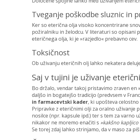
Določene spojine lahko med uživanjem eteričnih 
Tveganje poškodbe sluznic in p
Ker so eterična olja visoko koncentrirane snov
požiralniku in želodcu. V literaturi so opisani
eteričnega olja, ki je »razjedlo« prebavno cev.
Toksičnost
Ob uživanju eteričnih olj lahko nekatera deluj
Saj v tujini je uživanje eterič
Bo držalo, vendar takoj pristavimo zraven en 
daljšo in bogatejšo tradicijo (predvsem v Fran
in farmacevtski kader
, ki upošteva celostno
Pripravke z eteričnimi olji za oralno uživanje
nosilce (npr. kapsule ipd.) ter s tem za varno u
nikakor ne moremo enačiti s
»kakšno kapljico 
Se torej zdaj lahko strinjamo, da v maso za piš