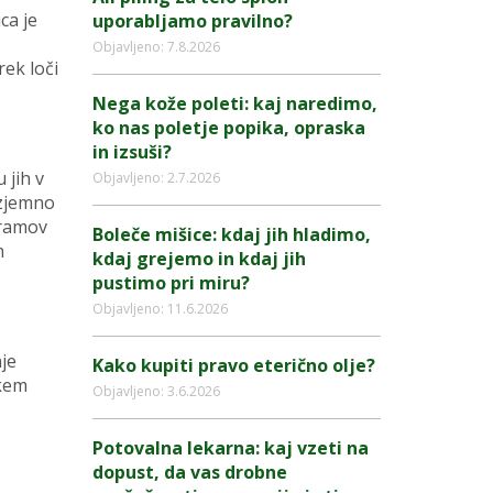
ca je
uporabljamo pravilno?
Objavljeno: 7.8.2026
rek loči
Nega kože poleti: kaj naredimo,
ko nas poletje popika, opraska
in izsuši?
 jih v
Objavljeno: 2.7.2026
izjemno
gramov
Boleče mišice: kdaj jih hladimo,
h
kdaj grejemo in kdaj jih
pustimo pri miru?
Objavljeno: 11.6.2026
je
Kako kupiti pravo eterično olje?
skem
Objavljeno: 3.6.2026
Potovalna lekarna: kaj vzeti na
dopust, da vas drobne