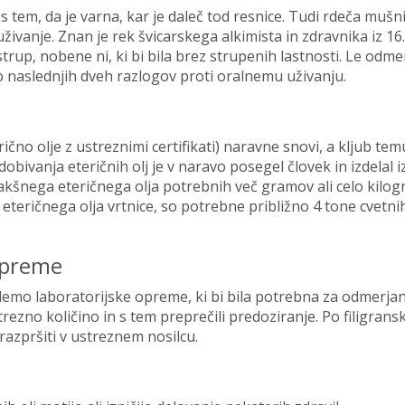
 tem, da je varna, kar je daleč tod resnice. Tudi rdeča mušni
živanje. Znan je rek švicarskega alkimista in zdravnika iz 16.
 strup, nobene ni, ki bi bila brez strupenih lastnosti. Le odme
 do naslednjih dveh razlogov proti oralnemu uživanju.
čno olje z ustreznimi certifikati) naravne snovi, a kljub temu
obivanja eteričnih olj je v naravo posegel človek in izdelal 
kakšnega eteričnega olja potrebnih več gramov ali celo kilo
eteričnega olja vrtnice, so potrebne približno 4 tone cvetni
opreme
mo laboratorijske opreme, ki bi bila potrebna za odmerjan
trezno količino in s tem preprečili predoziranje. Po filigran
razpršiti v ustreznem nosilcu.