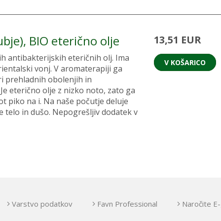
ubje), BIO eterično olje
13,51 EUR
 antibakterijskih eteričnih olj. Ima
V KOŠARICO
ientalski vonj. V aromaterapiji ga
 prehladnih obolenjih in
Je eterično olje z nizko noto, zato ga
 piko na i. Na naše počutje deluje
 telo in dušo. Nepogrešljiv dodatek v
Varstvo podatkov
Favn Professional
Naročite E