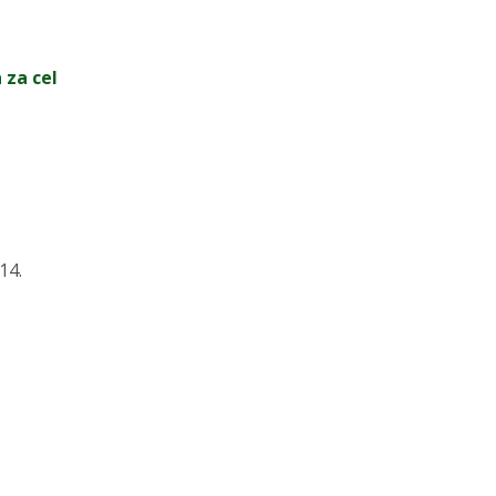
 za cel
14.